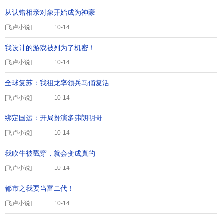
从认错相亲对象开始成为神豪
[
飞卢小说
]
10-14
我设计的游戏被列为了机密！
[
飞卢小说
]
10-14
全球复苏：我祖龙率领兵马俑复活
[
飞卢小说
]
10-14
绑定国运：开局扮演多弗朗明哥
[
飞卢小说
]
10-14
我吹牛被戳穿，就会变成真的
[
飞卢小说
]
10-14
都市之我要当富二代！
[
飞卢小说
]
10-14