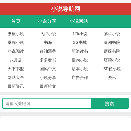
小说导航网
首页
小说分享
小说网站
纵横小说
飞卢小说
17k小说
落尘小说
桑舞小说
书海
3G书城
潇湘书院
小说阅读
红袖添香
新浪读书
蔷薇书院
八月居
多多看书
搜狗小说
塔读小说
天下书盟
国风中文
话本小说
SF轻小说
网站大全
小说分享
广告合作
资讯
最新资讯
最新推文
栏目
文件名
时间