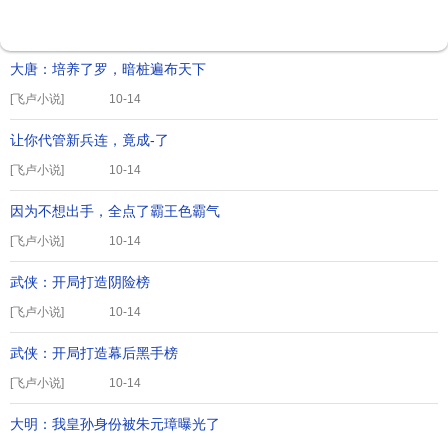
[
飞卢小说
]
10-14
大唐：培养了罗，暗桩遍布天下
[
飞卢小说
]
10-14
让你代管新兵连，竟成-了
[
飞卢小说
]
10-14
因为不想出手，全点了霸王色霸气
[
飞卢小说
]
10-14
武侠：开局打造阴险榜
[
飞卢小说
]
10-14
武侠：开局打造幕后黑手榜
[
飞卢小说
]
10-14
大明：我皇孙身份被朱元璋曝光了