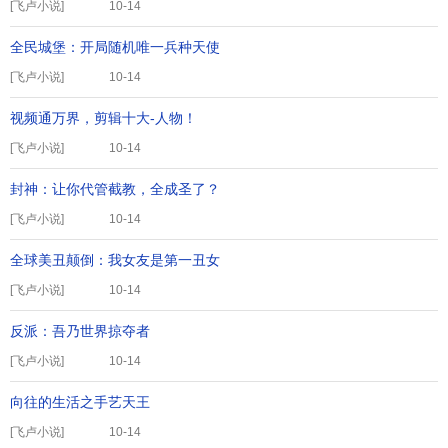
[
飞卢小说
]
10-14
全民城堡：开局随机唯一兵种天使
[
飞卢小说
]
10-14
视频通万界，剪辑十大-人物！
[
飞卢小说
]
10-14
封神：让你代管截教，全成圣了？
[
飞卢小说
]
10-14
全球美丑颠倒：我女友是第一丑女
[
飞卢小说
]
10-14
反派：吾乃世界掠夺者
[
飞卢小说
]
10-14
向往的生活之手艺天王
[
飞卢小说
]
10-14