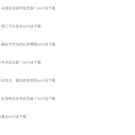
：从国运加身开始无敌！txt小说下载
局三千白发兵txt小说下载
：崛起于空岛的白发鹰眼txt小说下载
卒开始无敌！txt小说下载
千白发兵、最后的安西军txt小说下载
：从背棺出征开始无敌！txt小说下载
魔女txt小说下载