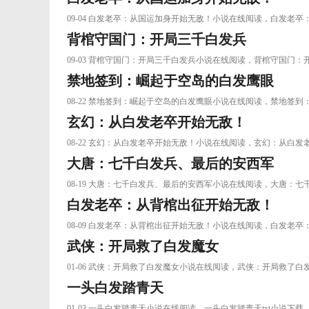
09-04 白发老卒：从国运加身开始无敌！小说在线阅读，白发老卒
背棺守国门：开局三千白发兵
09-03 背棺守国门：开局三千白发兵小说在线阅读，背棺守国门：开
禁地签到：崛起于空岛的白发鹰眼
08-22 禁地签到：崛起于空岛的白发鹰眼小说在线阅读，禁地签到
玄幻：从白发老卒开始无敌！
08-22 玄幻：从白发老卒开始无敌！小说在线阅读，玄幻：从白发老
大唐：七千白发兵、最后的安西军
08-19 大唐：七千白发兵、最后的安西军小说在线阅读，大唐：七
白发老卒：从背棺出征开始无敌！
08-09 白发老卒：从背棺出征开始无敌！小说在线阅读，白发老卒
武侠：开局救了白发魔女
01-06 武侠：开局救了白发魔女小说在线阅读，武侠：开局救了白发
一头白发踏青天
01-03 一头白发踏青天小说在线阅读，一头白发踏青天txt小说下载