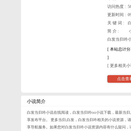
访问热度 :
5
更新时间 :
0
关 键 词 :
简 介 :
白发当归吟
[ 本站总计
]
[ 更多相关
点击查
小说简介
白发当归吟小说在线阅读，白发当归吟txt小说下载，最新当归
享发布平台。 更多当归,白发，白发当归吟相关的小说资源，
享导航服务。如果您对白发当归吟小说资源内容有什么疑问，