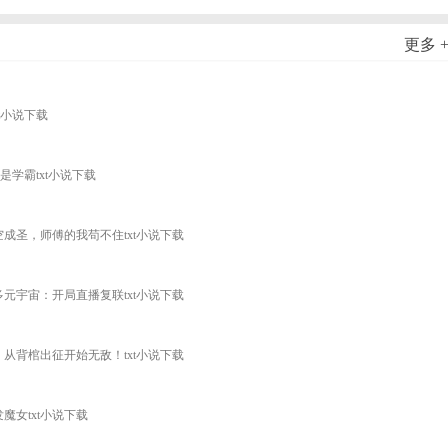
更多 
t小说下载
是学霸txt小说下载
空成圣，师傅的我苟不住txt小说下载
多元宇宙：开局直播复联txt小说下载
：从背棺出征开始无敌！txt小说下载
魔女txt小说下载