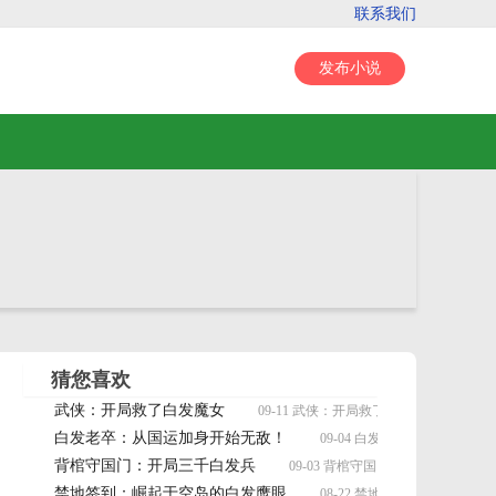
联系我们
发布小说
猜您喜欢
武侠：开局救了白发魔女
09-11 武侠：开局救了白发魔女小说在
白发老卒：从国运加身开始无敌！
09-04 白发老卒：从国运
背棺守国门：开局三千白发兵
09-03 背棺守国门：开局三千白
禁地签到：崛起于空岛的白发鹰眼
08-22 禁地签到：崛起于