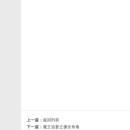
上一篇：
返回列表
下一篇：
魔王追妻之傻女有毒