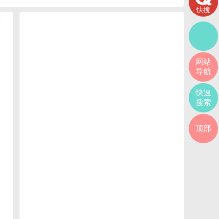
快搜
+
网站
导航
快速
搜索
顶部