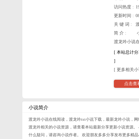
访问热度 :
1
更新时间 :
0
关 键 词 :
简 介 :
渡龙吟小说
[ 本站总计
]
[ 更多相关
点击查
小说简介
渡龙吟小说在线阅读，渡龙吟txt小说下载，最新龙吟小说，网
渡龙吟相关的小说资源，请查看本站最新分享更新小说资源。
什么疑问，请咨询小说作者。 欢迎朋友多多分享发布更多精品